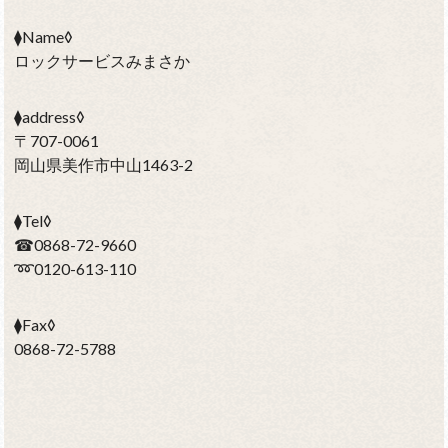
⧫Name◊
ロックサービスみまさか
⧫address◊
〒707-0061
岡山県美作市中山1463-2
⧫Tel◊
☎0868-72-9660
➿0120-613-110
⧫Fax◊
0868-72-5788